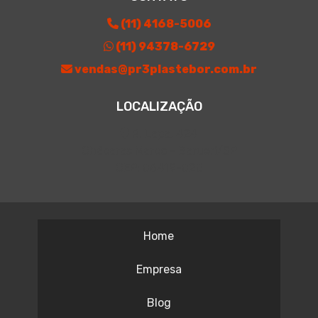
(11) 4168-5006
(11) 94378-6729
vendas@pr3plastebor.com.br
LOCALIZAÇÃO
R. Lapa, 424
Chácaras Marco - Barueri/SP
CEP: 06419-020
Home
Empresa
Blog