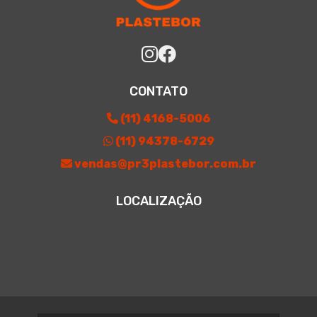
CONTATO
(11) 4168-5006
(11) 94378-6729
vendas@pr3plastebor.com.br
LOCALIZAÇÃO
R. Lapa, 424
Chácaras Marco - Barueri/SP
CEP: 06419-020