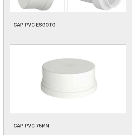
Fornecedor de válvulas no brasil
Guarnição de borracha de porta
CAP PVC ESGOTO
Guarnições de borracha
Injeção de termoplástico
Rebolo sede válvula
Sede estacionária
Sede resiliente válvula esfera
Sede valvula
Sede valvula borboleta
Sede valvula borboleta sanitária
Tampão de borracha
CAP PVC 75MM