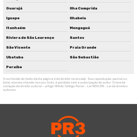
Tampa bomba de combustível
Guarujá
Ilha Comprida
Iguape
Ilhabela
Itanhaém
Mongaguá
Riviera de São Lourenço
Santos
São Vicente
Praia Grande
Ubatuba
São Sebastião
Peruíbe
O conteúdo do texto desta página é de direito reservado. Sua reprodução, parcial ou
total, mesmo citando nossos links, é proibida sem a autorização do autor. Crime de
violação de direito autoral – artigo 184 do Código Penal –
Lei 9610/98 - Lei de direitos
autorais
.