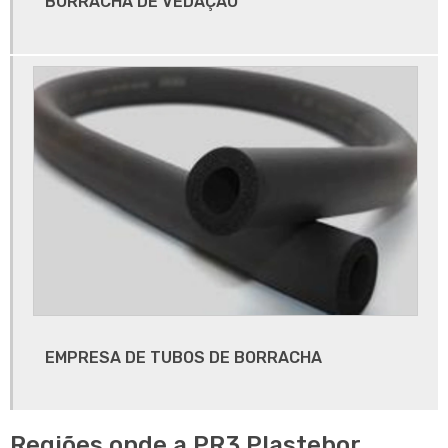
BORRACHA DE VEDAÇÃO
Guarnição de borracha de porta
Guarnições de borracha
Injeção de termoplástico
Rebolo sede válvula
Sede estacionária
Sede resiliente válvula esfera
Sede valvula
Sede valvula borboleta
Sede valvula borboleta sanitária
Tampão de borracha
EMPRESA DE TUBOS DE BORRACHA
Tampão de borracha 50mm
Tampão de borracha automotivo
Regiões onde a PR3 Plastebor