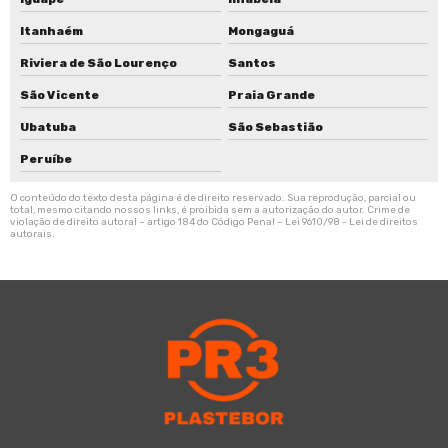
Itanhaém
Mongaguá
Riviera de São Lourenço
Santos
São Vicente
Praia Grande
Ubatuba
São Sebastião
Peruíbe
O conteúdo do texto desta página é de direito reservado. Sua reprodução, parcial ou
total, mesmo citando nossos links, é proibida sem a autorização do autor. Crime de
violação de direito autoral – artigo 184 do Código Penal –
Lei 9610/98 - Lei de direitos
autorais
.