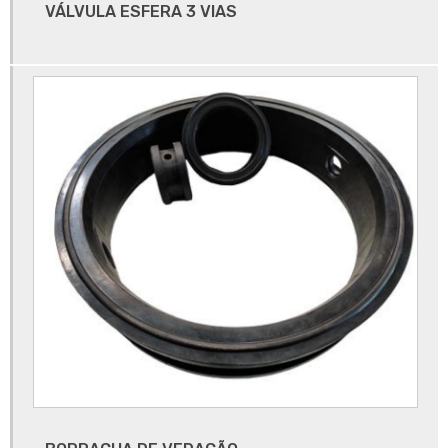
VÁLVULA ESFERA 3 VIAS
Empresa de vedação industrial
Empresa de válvula industrial
Fabricante de válvulas industriais
Fabricantes de tubos de borracha
Fornecedor de protetor para bomba de combustível
Fornecedor de protetor para bomba de combustível em são
paulo
Fornecedor de vedação
Fornecedor de vedação de borracha
Fornecedor de válvulas
Fornecedor de válvulas industriais
Fornecedor de válvulas no brasil